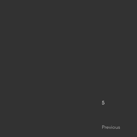
5
Previous