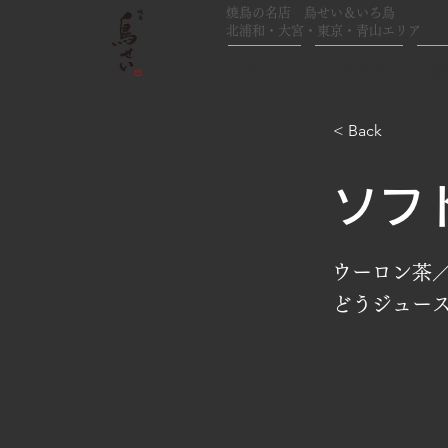
焼鳥の名店 鳥せい＆いろ鳥
北浦和・大宮・東京・青山エリア
ホーム
こだわり
鳥
< Back
ソフ
ウーロン茶
どうジュー