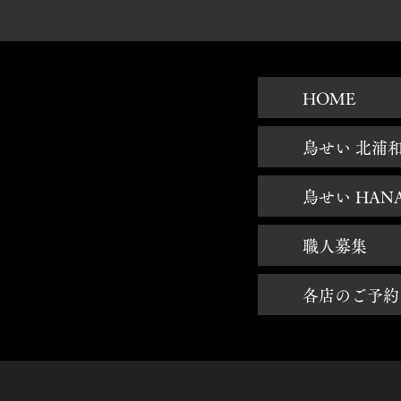
HOME
鳥せい 北浦
鳥せい HAN
職人募集
各店のご予約