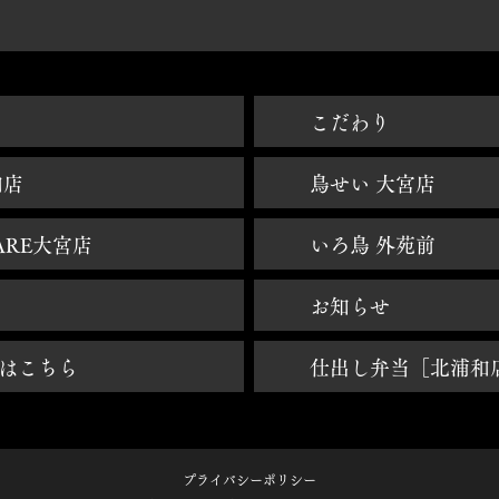
焼鳥大宮 - 鳥せい大宮 - 鳥せいHANARE大宮 - 焼き鳥大宮 - 焼鳥北浦和 - いろ鳥青山外苑前
​こだわり
和店
鳥せい 大宮店
ARE大宮店
いろ鳥 外苑前
お知らせ
はこちら
仕出し弁当［北浦和
プライバシーポリシー