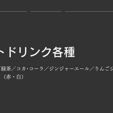
せい 北浦和店
鳥せい 大宮店
鳥せい HANARE 大宮店
トドリンク各種
／緑茶／コカ･コーラ／ジンジャーエール／りんご
ス（赤・白）