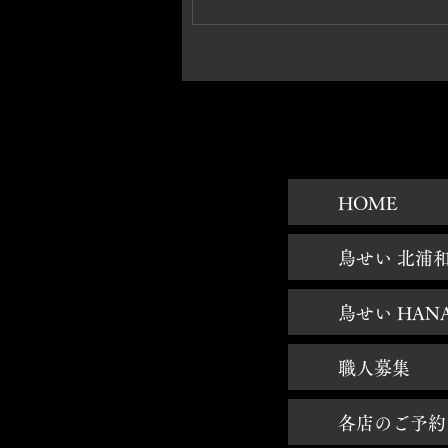
HOME
鳥せい 北浦
鳥せい HAN
職人募集
各店のご予約