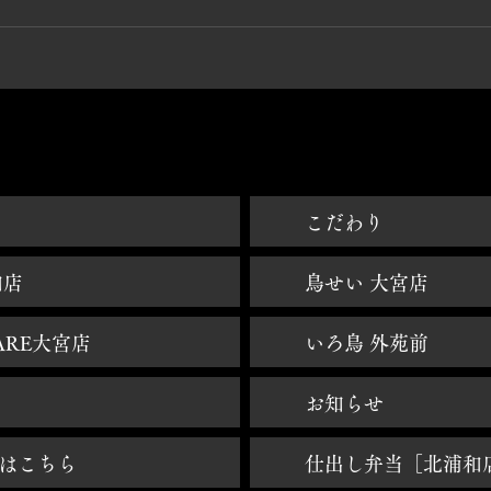
焼鳥大宮 - 鳥せい大宮 - 鳥せいHANARE大宮 - 焼き鳥大宮 - 焼鳥北浦和 - いろ鳥青山外苑前
​こだわり
和店
鳥せい 大宮店
ARE大宮店
いろ鳥 外苑前
お知らせ
はこちら
仕出し弁当［北浦和