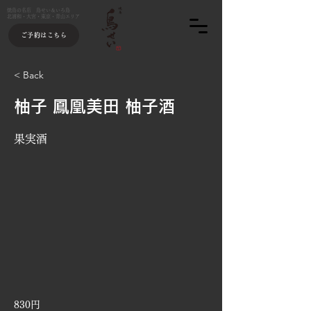
焼鳥の名店 鳥せい＆いろ鳥
北浦和・大宮・東京・青山エリア
ご予約はこちら
< Back
柚子 鳳凰美田 柚子酒
果実酒
830円