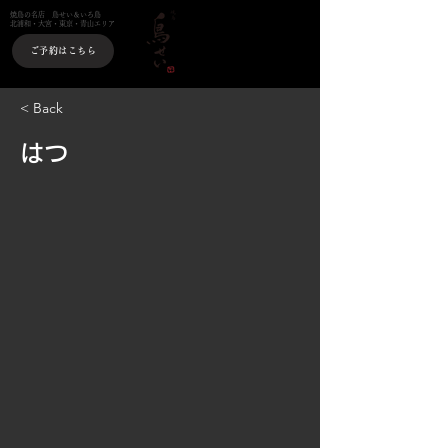
焼鳥の名店 鳥せい＆いろ鳥
北浦和・大宮・東京・青山エリア
ご予約はこちら
< Back
はつ