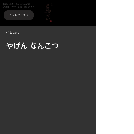
焼鳥の名店 鳥せい＆いろ鳥
北浦和・大宮・東京・青山エリア
ご予約はこちら
< Back
やげん なんこつ