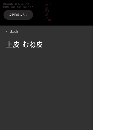
焼鳥の名店 鳥せい＆いろ鳥
北浦和・大宮・東京・青山エリア
ご予約はこちら
< Back
上皮 むね皮