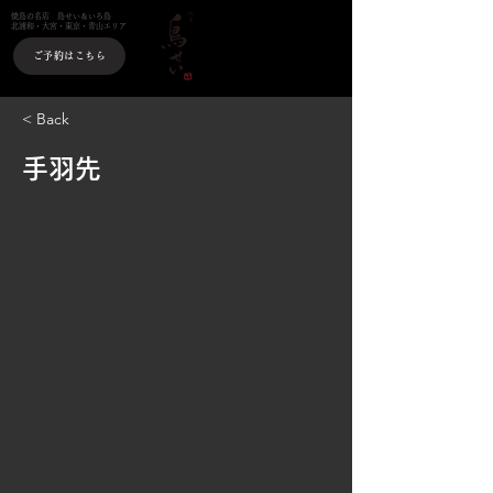
焼鳥の名店 鳥せい＆いろ鳥
北浦和・大宮・東京・青山エリア
ご予約はこちら
< Back
手羽先