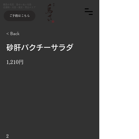
焼鳥の名店 鳥せい＆いろ鳥
北浦和・大宮・東京・青山エリア
ご予約はこちら
< Back
砂肝パクチーサラダ
1,210円
2