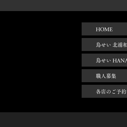
HOME
鳥せい 北浦
鳥せい HAN
職人募集
各店のご予約