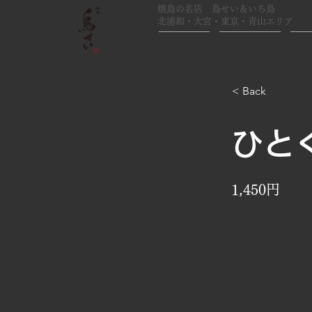
焼鳥の名店 鳥せい＆いろ鳥
北浦和・大宮・東京・青山エリア
ホーム
こだわり
鳥
< Back
ひと
1,450円