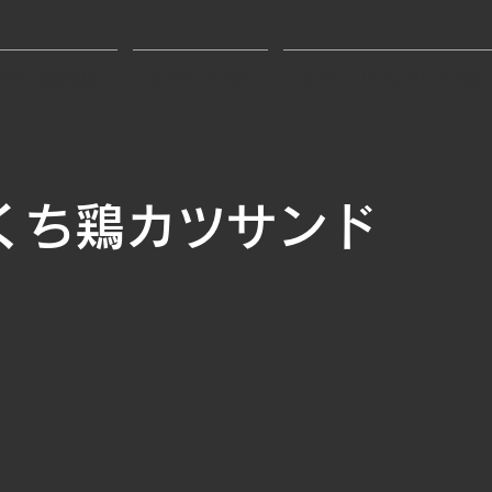
せい 北浦和店
鳥せい 大宮店
鳥せい HANARE 大宮店
くち鶏カツサンド