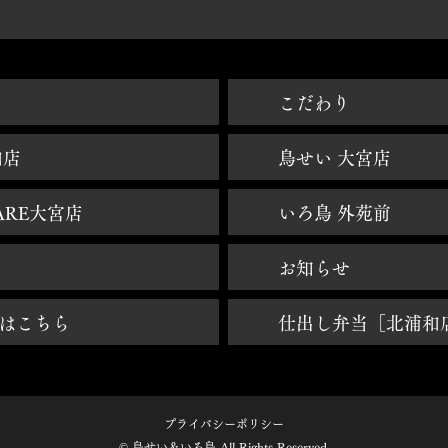
焼鳥大宮 - 鳥せい大宮 - 鳥せいHANARE大宮 - 焼き鳥大宮 - 焼鳥北浦和 - いろ鳥青山外苑前
​こだわり
和店
鳥せい 大宮店
ARE大宮店
いろ鳥 外苑前
お知らせ
はこちら
仕出し弁当［北浦和
プライバシーポリシー
© 鳥せい＆いろ鳥 All Rights Reserved.