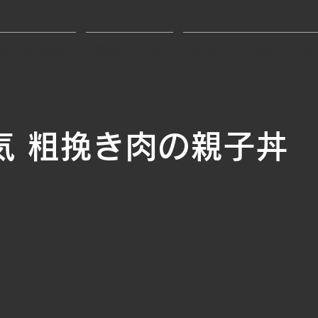
せい 北浦和店
鳥せい 大宮店
鳥せい HANARE 大宮店
気 粗挽き肉の親子丼