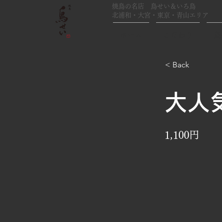
焼鳥の名店 鳥せい＆いろ鳥
北浦和・大宮・東京・青山エリア
ホーム
こだわり
鳥
< Back
大人
1,100円