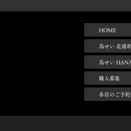
HOME
鳥せい 北浦
鳥せい HAN
職人募集
各店のご予約