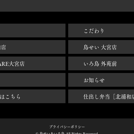
焼鳥大宮 - 鳥せい大宮 - 鳥せいHANARE大宮 - 焼き鳥大宮 - 焼鳥北浦和 - いろ鳥青山外苑前
​こだわり
和店
鳥せい 大宮店
ARE大宮店
いろ鳥 外苑前
お知らせ
はこちら
仕出し弁当［北浦和
プライバシーポリシー
© 鳥せい＆いろ鳥 All Rights Reserved.