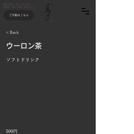
焼鳥の名店 鳥せい＆いろ鳥
北浦和・大宮・東京・青山エリア
ご予約はこちら
< Back
ウーロン茶
ソフトドリンク
500円