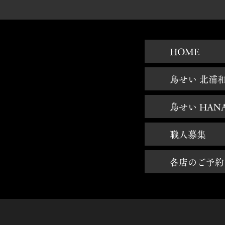
HOME
鳥せい 北浦
鳥せい HAN
職人募集
各店のご予約