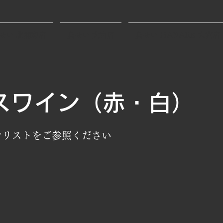
せい 北浦和店
鳥せい 大宮店
鳥せい HANARE 大宮店
スワイン（赤・白）
ンリストをご参照ください