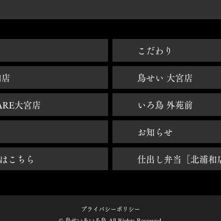
焼鳥大宮 - 鳥せい大宮 - 鳥せいHANARE大宮 - 焼き鳥大宮 - 焼鳥北浦和 - いろ鳥青山外苑前
​こだわり
和店
鳥せい 大宮店
ARE大宮店
いろ鳥 外苑前
お知らせ
はこちら
仕出し弁当［北浦和
プライバシーポリシー
© 鳥せい＆いろ鳥 All Rights Reserved.