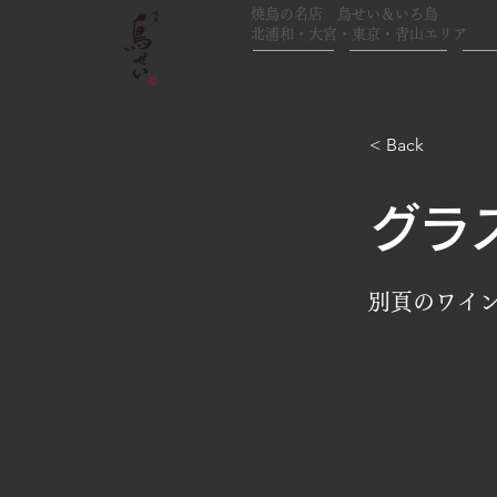
焼鳥の名店 鳥せい＆いろ鳥
北浦和・大宮・東京・青山エリア
ホーム
こだわり
鳥
< Back
グラ
別頁のワイ