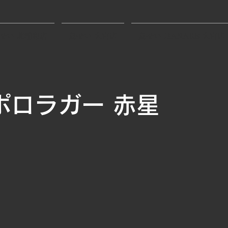
せい 北浦和店
鳥せい 大宮店
鳥せい HANARE 大宮店
ポロラガー 赤星