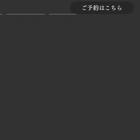
ご予約はこちら
いろ鳥 外苑前
職人募集