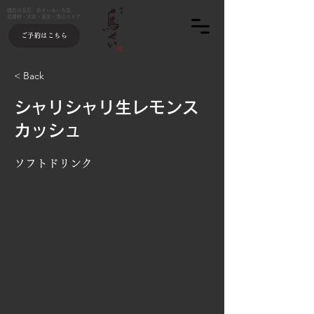
焼鳥の名店 鳥せい＆いろ鳥
北浦和・大宮・東京・青山エリア
ご予約はこちら
< Back
シャリシャリ生レモンス
カッシュ
ソフトドリンク