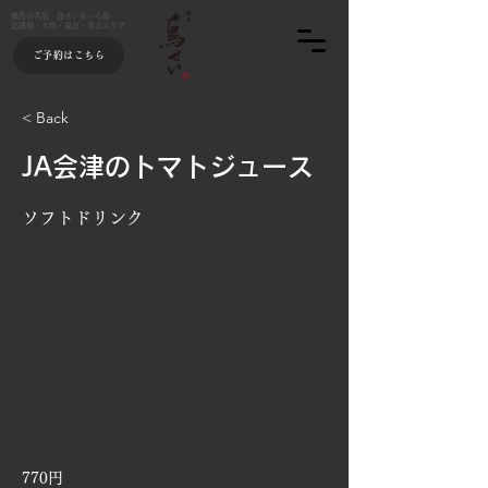
焼鳥の名店 鳥せい＆いろ鳥
北浦和・大宮・東京・青山エリア
ご予約はこちら
< Back
JA会津のトマトジュース
ソフトドリンク
770円