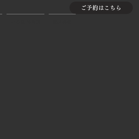
ご予約はこちら
いろ鳥 外苑前
職人募集