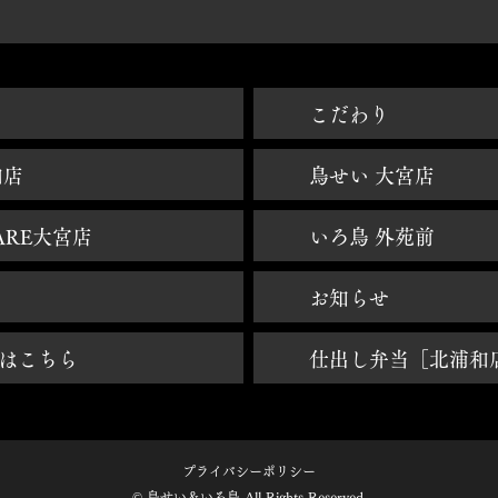
焼鳥大宮 - 鳥せい大宮 - 鳥せいHANARE大宮 - 焼き鳥大宮 - 焼鳥北浦和 - いろ鳥青山外苑前
​こだわり
和店
鳥せい 大宮店
ARE大宮店
いろ鳥 外苑前
お知らせ
はこちら
仕出し弁当［北浦和
プライバシーポリシー
© 鳥せい＆いろ鳥 All Rights Reserved.