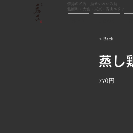
焼鳥の名店 鳥せい＆いろ鳥
北浦和・大宮・東京・青山エリア
ホーム
こだわり
鳥
< Back
蒸し
770円