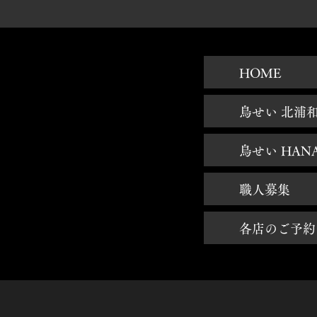
HOME
鳥せい 北浦
鳥せい HAN
職人募集
各店のご予約