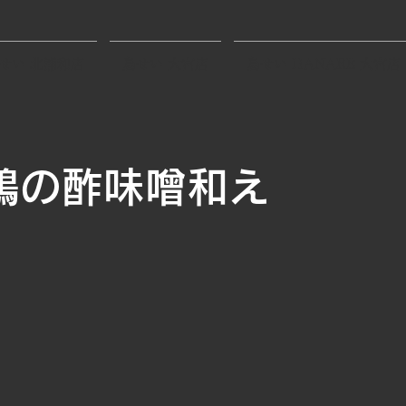
せい 北浦和店
鳥せい 大宮店
鳥せい HANARE 大宮店
鶏の酢味噌和え