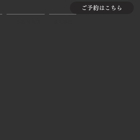
ご予約はこちら
いろ鳥 外苑前
職人募集