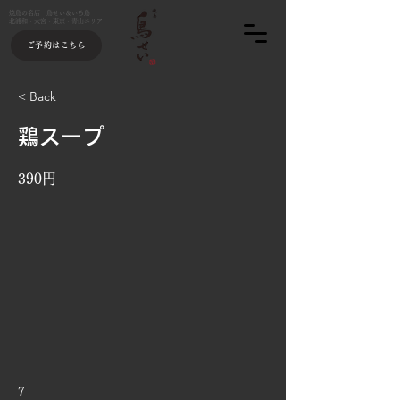
焼鳥の名店 鳥せい＆いろ鳥
北浦和・大宮・東京・青山エリア
ご予約はこちら
< Back
鶏スープ
390円
7