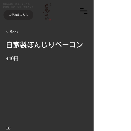
焼鳥の名店 鳥せい＆いろ鳥
北浦和・大宮・東京・青山エリア
ご予約はこちら
< Back
自家製ぼんじりベーコン
440円
10