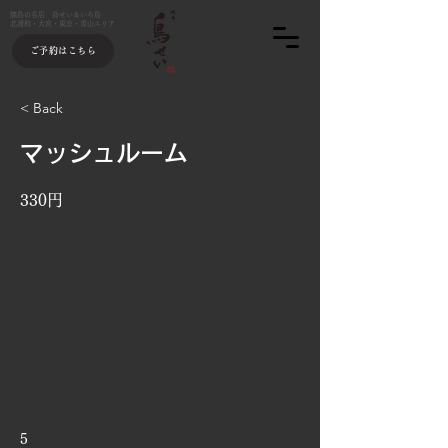
焼鳥の名店 鳥せい＆いろ鳥
北浦和・大宮・東京・青山エリア
ご予約はこちら
< Back
マッシュルーム
330円
5