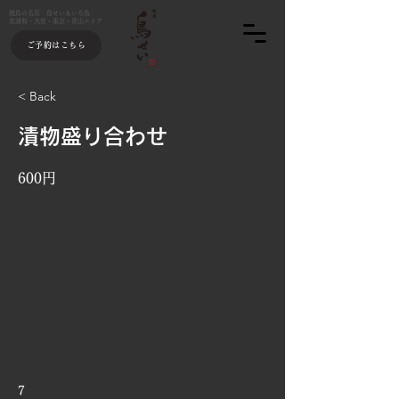
焼鳥の名店 鳥せい＆いろ鳥
北浦和・大宮・東京・青山エリア
ご予約はこちら
< Back
漬物盛り合わせ
600円
7