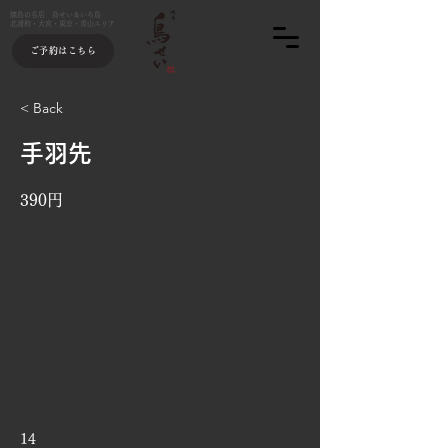
焼鳥の名店 鳥せい＆いろ鳥
北浦和・大宮・東京・青山エリア
ご予約はこちら
< Back
手羽先
390円
14