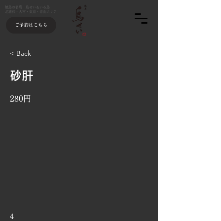
焼鳥の名店 鳥せい＆いろ鳥
北浦和・大宮・東京・青山エリア
ご予約はこちら
< Back
砂肝
280円
4