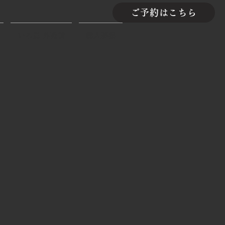
ご予約はこちら
いろ鳥 外苑前
職人募集