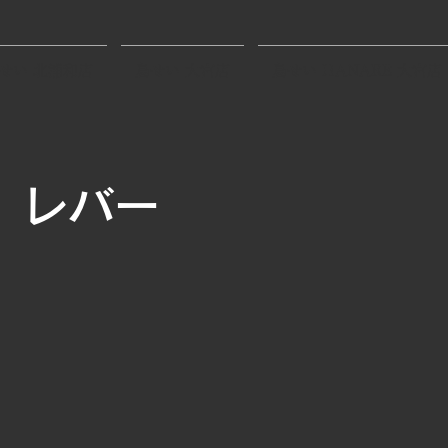
せい 北浦和店
鳥せい 大宮店
鳥せい HANARE 大宮店
 レバー