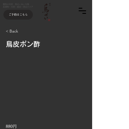
焼鳥の名店 鳥せい＆いろ鳥
北浦和・大宮・東京・青山エリア
ご予約はこちら
< Back
鳥皮ポン酢
880円