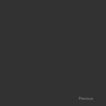
Previous