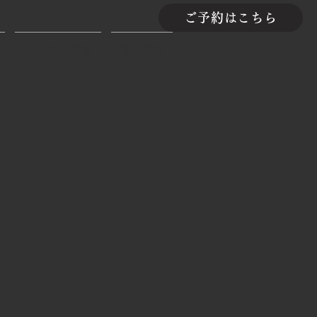
ご予約はこちら
いろ鳥 外苑前
職人募集