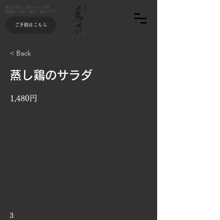
焼鳥の名店 鳥せい＆いろ鳥
北浦和・大宮・東京・青山エリア
ご予約はこちら
< Back
蒸し鶏のサラダ
1,480円
3