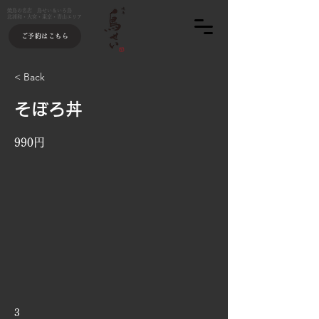
焼鳥の名店 鳥せい＆いろ鳥
北浦和・大宮・東京・青山エリア
ご予約はこちら
< Back
そぼろ丼
990円
3