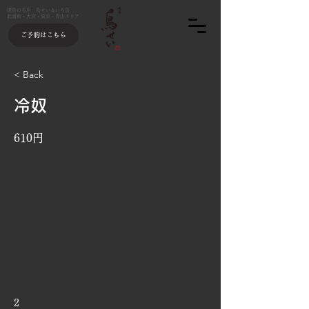
焼鳥の名店 鳥せい＆いろ鳥
北浦和・大宮・東京・青山エリア
ご予約はこちら
< Back
冷奴
610円
2