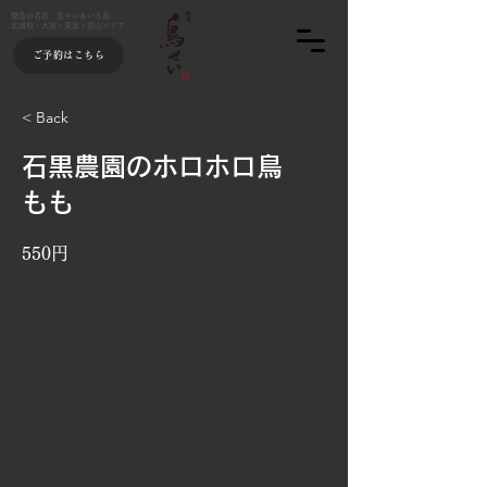
焼鳥の名店 鳥せい＆いろ鳥
北浦和・大宮・東京・青山エリア
ご予約はこちら
< Back
石黒農園のホロホロ鳥
もも
550円