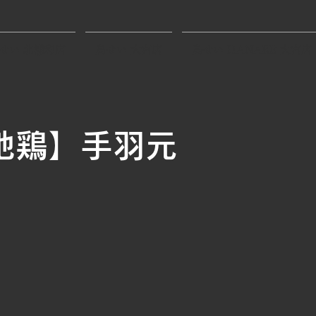
せい 北浦和店
鳥せい 大宮店
鳥せい HANARE 大宮店
地鶏】手羽元